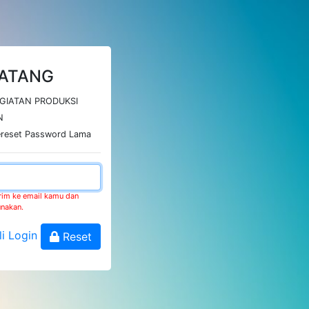
ATANG
EGIATAN PRODUKSI
N
ereset Password Lama
irim ke email kamu dan
unakan.
i Login
Reset