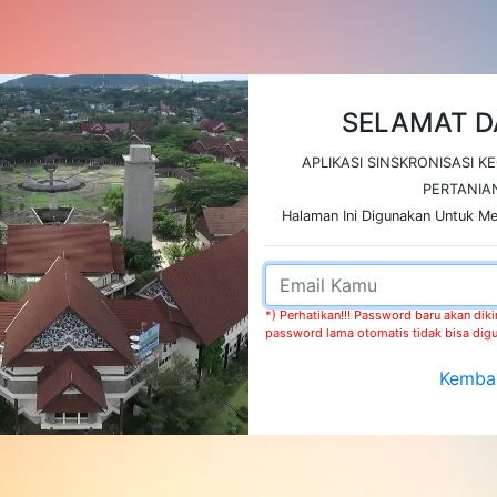
SELAMAT D
APLIKASI SINSKRONISASI K
PERTANIA
Halaman Ini Digunakan Untuk M
*) Perhatikan!!! Password baru akan dik
password lama otomatis tidak bisa dig
Kembal