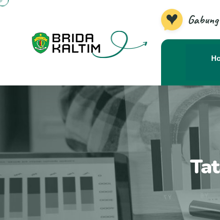
Gabung
H
Tat