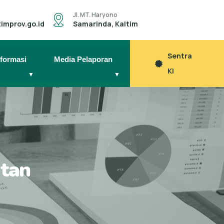
Jl. MT. Haryono
improv.go.id
Samarinda, Kaltim
Sentra
nformasi
Media Pelaporan
KI
▼
▼
atan