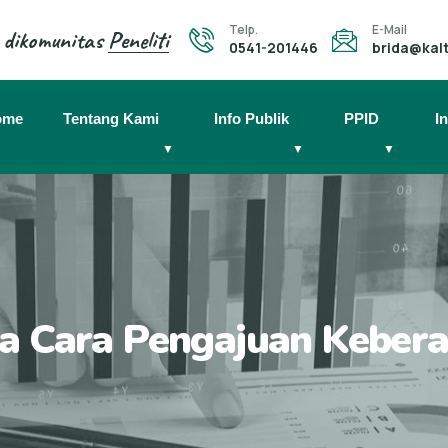
Telp.
E-Mail
 dikomunitas
Peneliti
0541-201446
brida@kalt
ome
Tentang Kami
Info Publik
PPID
I
▼
▼
▼
a Cara Pengajuan Keber